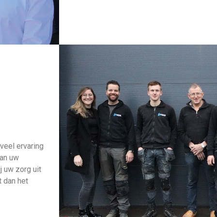
eel ervaring
aan uw
 uw zorg uit
t dan het