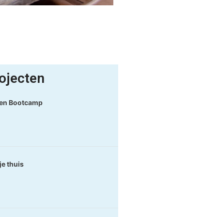
ojecten
en Bootcamp
je thuis