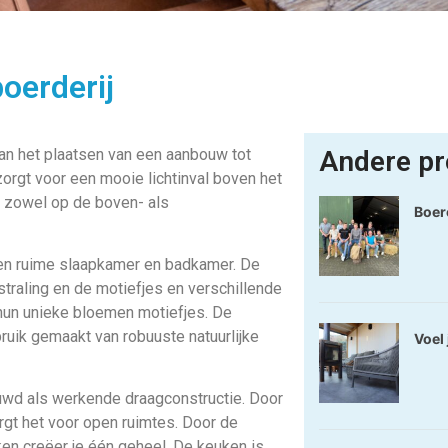
oerderij
an het plaatsen van een aanbouw tot
Andere pr
orgt voor een mooie lichtinval boven het
l, zowel op de boven- als
Boer
een ruime slaapkamer en badkamer. De
traling en de motiefjes en verschillende
 hun unieke bloemen motiefjes. De
bruik gemaakt van robuuste natuurlijke
Voel 
ouwd als werkende draagconstructie. Door
rgt het voor open ruimtes. Door de
en creëer je één geheel. De keuken is