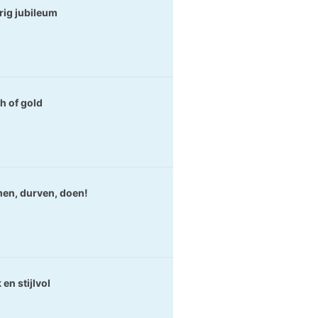
arig jubileum
h of gold
en, durven, doen!
 en stijlvol