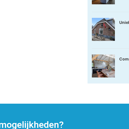
Unie
Comp
 mogelijkheden?